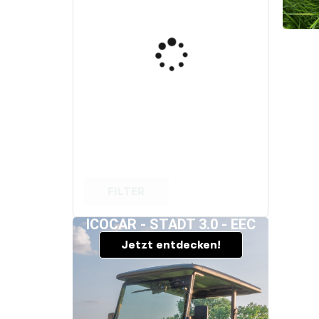
FILTER
ICOCAR - STADT 3.0 - EEC
Jetzt entdecken!