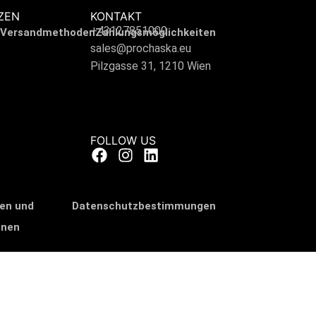
ZEN
KONTAKT
+43127851000
Versandmethoden
Zahlungsmöglichkeiten
sales@prochaska.eu
Pilzgasse 31, 1210 Wien
FOLLOW US
en und
Datenschutzbestimmungen
onen