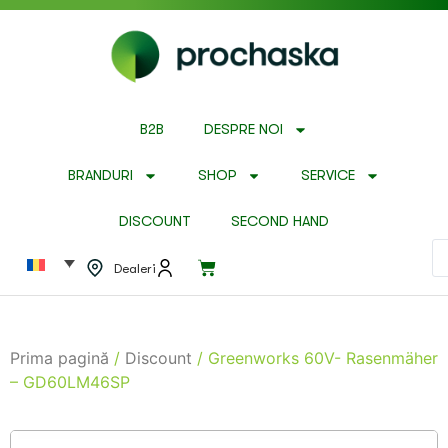
B2B
DESPRE NOI
BRANDURI
SHOP
SERVICE
DISCOUNT
SECOND HAND
Dealeri
Prima pagină
/
Discount
/ Greenworks 60V- Rasenmäher
– GD60LM46SP