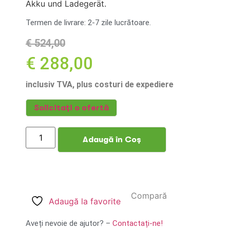
Akku und Ladegerät.
Termen de livrare: 2-7 zile lucrătoare.
€
524,00
€
288,00
inclusiv TVA, plus costuri de expediere
Solicitați o ofertă
Adaugă în Coș
Compară
Adaugă la favorite
Aveți nevoie de ajutor? –
Contactați-ne!