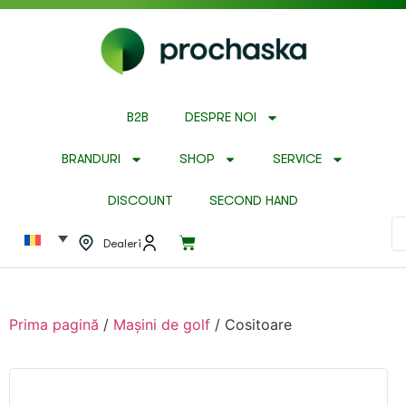
B2B
DESPRE NOI
BRANDURI
SHOP
SERVICE
DISCOUNT
SECOND HAND
Dealeri
Prima pagină
/
Mașini de golf
/ Cositoare