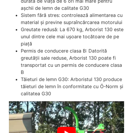
durată de viață de 6 ori mai mare pentru
așchii de lemn de calitate G30
Sistem fără stres: controlează alimentarea cu
material și previne supraîncărcarea motorului
Greutate redusă: La 670 kg, Arborist 130 este
unul dintre cele mai ușoare tocătoare de pe
piață
Permis de conducere clasa B: Datorită
greutății sale reduse, Arborist 130 poate fi
transportat cu un permis de conducere clasa
B
Tăieturi de lemn G30: Arboristul 130 produce
tăieturi de lemn în conformitate cu Ö-Norm și
calitatea G30