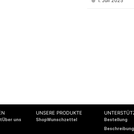
1. Juli 2025
 HILFE?
EN
UNSERE PRODUKTE
UNTERSTÜT
t
Über uns
Shop
Wunschzettel
Bestellung
Beschreibung