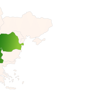
Mit einem Verk
gesamten südos
stark vertrete
Handelspartner
Palette vielsei
Anwendungen u
Unser Team berü
Bedürfnisse und
Konzepten, au
hervorragendem