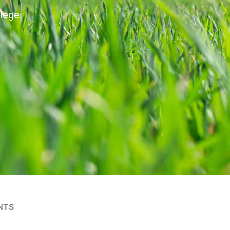
lege.
NTS