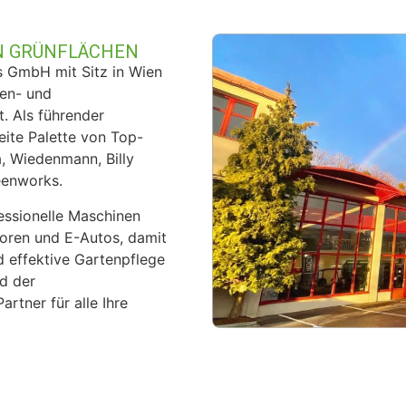
ON GRÜNFLÄCHEN
s GmbH mit Sitz in Wien
sen- und
. Als führender
eite Palette von Top-
a, Wiedenmann, Billy
eenworks.
essionelle Maschinen
oren und E-Autos, damit
nd effektive Gartenpflege
nd der
artner für alle Ihre