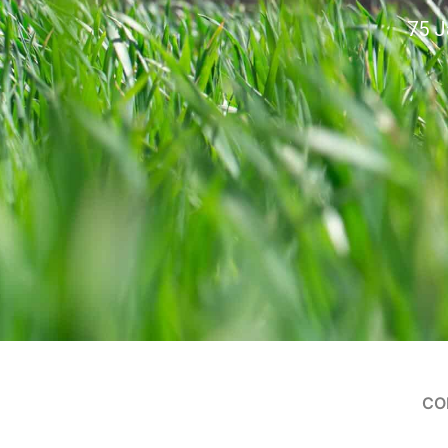
75 J
CO