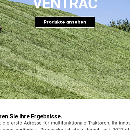
VENTRAC
Produkte ansehen
ren Sie Ihre Ergebnisse.
t die erste Adresse für multifunktionale Traktoren. Ihr i
idend verändert. Prochaska ist stolz darauf, seit 2021 off