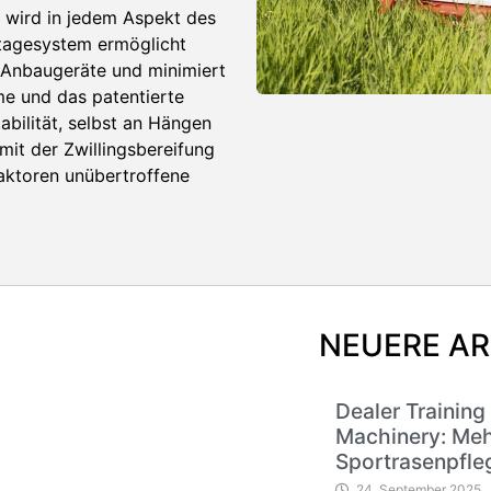
, wird in jedem Aspekt des
tagesystem ermöglicht
 Anbaugeräte und minimiert
me und das patentierte
bilität, selbst an Hängen
mit der Zwillingsbereifung
raktoren unübertroffene
NEUERE AR
Dealer Training
Machinery: Meh
Sportrasenpfle
24. September 2025