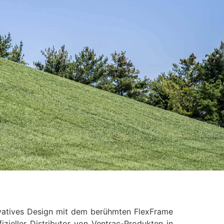
nnovatives Design mit dem berühmten FlexFrame
izieller Distributor von Ventrac-Produkten in