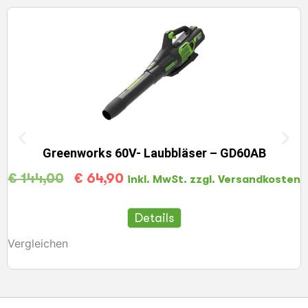
Greenworks 60V- Laubbläser – GD60AB
€
144,00
€
64,90
inkl. MwSt. zzgl. Versandkosten
Details
Vergleichen
V