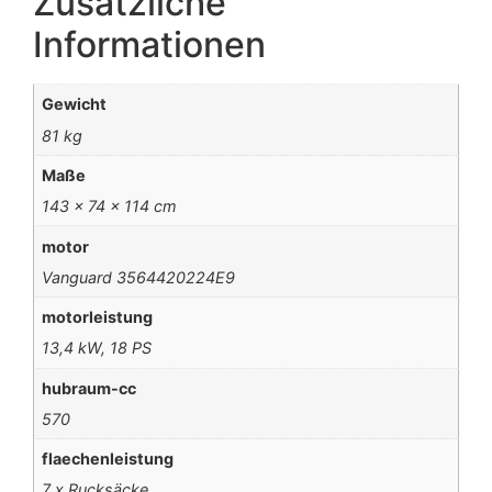
Zusätzliche
Informationen
Gewicht
81 kg
Maße
143 × 74 × 114 cm
motor
Vanguard 3564420224E9
motorleistung
13,4 kW, 18 PS
hubraum-cc
570
flaechenleistung
7 x Rucksäcke