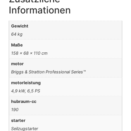
Informationen
Gewicht
64 kg
Maße
158 × 68 × 110 cm
motor
Briggs & Stratton Professional Series™
motorleistung
4,9 kW, 6,5 PS
hubraum-cc
190
starter
Seilzugstarter