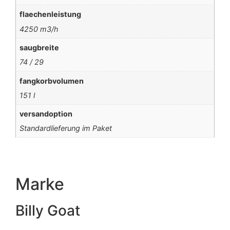
flaechenleistung
4250 m3/h
saugbreite
74 / 29
fangkorbvolumen
151 l
versandoption
Standardlieferung im Paket
Marke
Billy Goat