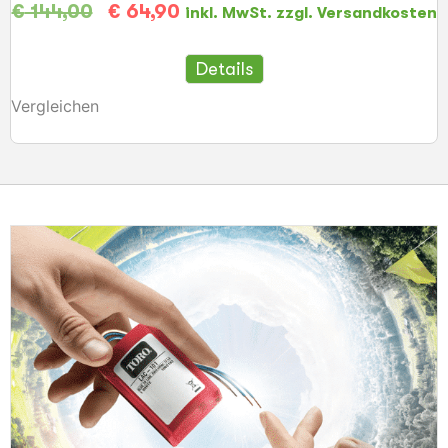
€
144,00
€
64,90
inkl. MwSt. zzgl. Versandkosten
Details
Vergleichen
V