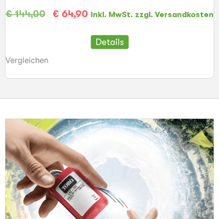
€
144,00
€
64,90
inkl. MwSt. zzgl. Versandkosten
Details
Vergleichen
V