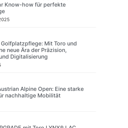
r Know-how für perfekte
ge
2025
 Golfplatzpflege: Mit Toro und
ne neue Ära der Präzision,
und Digitalisierung
5
Austrian Alpine Open: Eine starke
ür nachhaltige Mobilität
UPGRADE mit Toro LYNX® LAC