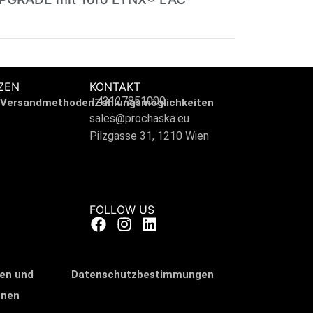
ZEN
KONTAKT
+43127851000
Versandmethoden
Zahlungsmöglichkeiten
sales@prochaska.eu
Pilzgasse 31, 1210 Wien
FOLLOW US
en und
Datenschutzbestimmungen
onen