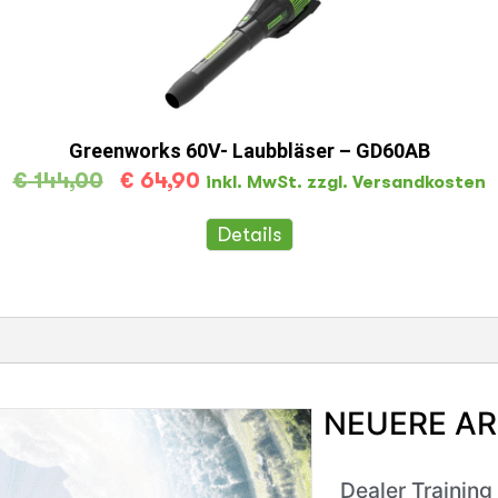
Greenworks 60V- Laubbläser – GD60AB
€
144,00
€
64,90
inkl. MwSt. zzgl. Versandkosten
Details
NEUERE AR
Dealer Training