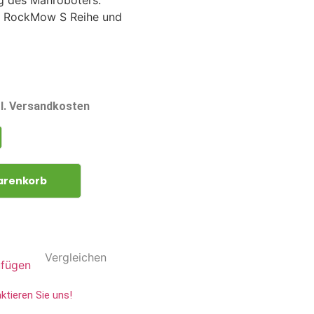
g des Mähroboters.
r RockMow S Reihe und
gl. Versandkosten
arenkorb
Vergleichen
ufügen
ktieren Sie uns!