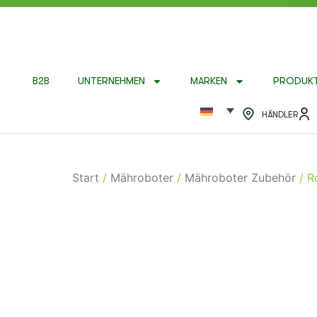
B2B
UNTERNEHMEN
MARKEN
PRODUK
HÄNDLER
Start
/
Mähroboter
/
Mähroboter Zubehör
/ R