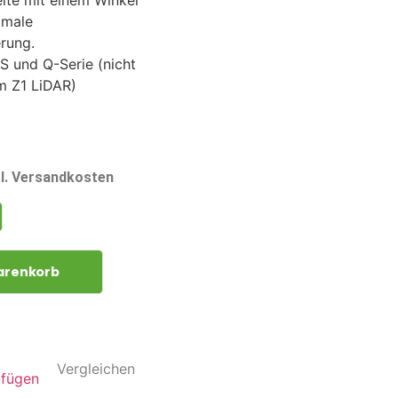
eite mit einem Winkel
imale
rung.
 S und Q-Serie (nicht
m Z1 LiDAR)
gl. Versandkosten
arenkorb
Vergleichen
ufügen