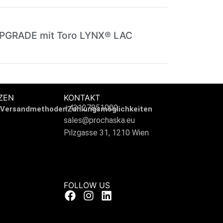
UPGRADE mit Toro LYNX® LAC
ZEN
KONTAKT
+43127851000
Versandmethoden
Zahlungsmöglichkeiten
sales@prochaska.eu
Pilzgasse 31, 1210 Wien
FOLLOW US