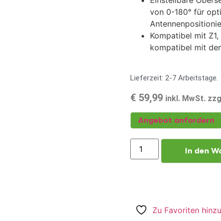
Einstellbare Obers
von 0-180° für opt
Antennenpositionie
Kompatibel mit Z1,
kompatibel mit de
Lieferzeit: 2-7 Arbeitstage.
€
59,99
inkl. MwSt. zz
Angebot anfordern
In den W
Zu Favoriten hinz