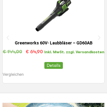
Greenworks 60V- Laubbläser – GD60AB
€
144,00
€
64,90
inkl. MwSt. zzgl. Versandkosten
Details
Vergleichen
V