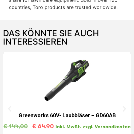
share for lawn care equipment. Sold in over 125
countries, Toro products are trusted worldwide.
DAS KÖNNTE SIE AUCH
INTERESSIEREN
Greenworks 60V- Laubbläser – GD60AB
€
144,00
€
64,90
inkl. MwSt. zzgl. Versandkosten